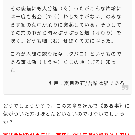
その後猫にも大分逢（あ）ったがこんな片輪に
は一度も出会（でく）わした事がない。のみな
らず顔の真中が余りに突起している。そうして
その穴の中から時々ぷうぷうと烟（けむり）を
吹く。どうも咽（む）せぽくて実に弱った。
これが人間の飲む烟草（タバコ）というもので
ある事は漸（ようや）くこの頃（ごろ）知っ
た。
引用：夏目漱石/吾輩は猫である
どうでしょうか？今、この文章を読んで
《ある事》
に
気がついた方はほとんどいないのではないでしょう
か？
実は今回の引用には、存在しない文章が紛れ込んでい