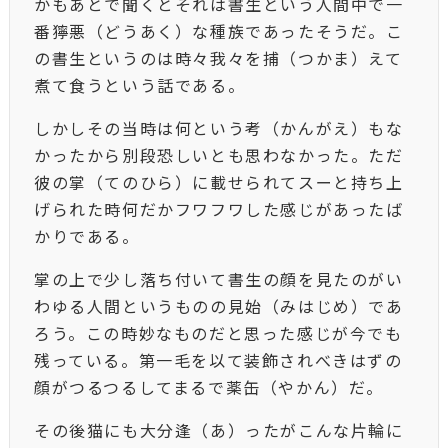
かもあとで聞くとそれは書生という人間中で一
番獰悪（どうあく）な種族であったそうだ。こ
の書生というのは時々我々を捕（つかま）えて
煮て食うという話である。
しかしその当時は何という考（かんがえ）もな
かったから別段恐しいとも思わなかった。ただ
彼の掌（てのひら）に載せられてスーと持ち上
げられた時何だかフワフワした感じがあったば
かりである。
掌の上で少し落ち付いて書生の顔を見たのがい
わゆる人間というものの見始（みはじめ）であ
ろう。この時妙なものだと思った感じが今でも
残っている。第一毛を以て装飾されべきはずの
顔がつるつるしてまるで薬缶（やかん）だ。
その後猫にも大分逢（あ）ったがこんな片輪に