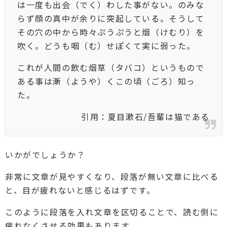
は一度も出会（でく）わした事がない。のみな
らず顔の真中が余りに突起している。そうして
その穴の中から時々ぷうぷうと烟（けむり）を
吹く。どうも咽（む）せぽくて実に弱った。
これが人間の飲む烟草（タバコ）というもので
ある事は漸（ようや）くこの頃（ごろ）知っ
た。
引用：夏目漱石/吾輩は猫である
いかがでしょうか？
非常に文章が見やすくなり、段落が無い文章に比べる
と、目が疲れないと感じるはずです。
このように段落を入れ文章を区切ることで、読む側に
疲れなくさせる効果もあります。