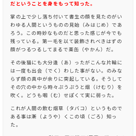
だということを身をもって知った。
掌の上で少し落ち付いて書生の顔を見たのがい
わゆる人間というものの見始（みはじめ）であ
ろう。この時妙なものだと思った感じが今でも
残っている。第一毛を以て装飾されべきはずの
顔がつるつるしてまるで薬缶（やかん）だ。
その後猫にも大分逢（あ）ったがこんな片輪に
は一度も出会（でく）わした事がない。のみな
らず顔の真中が余りに突起している。そうして
その穴の中から時々ぷうぷうと烟（けむり）を
吹く。どうも咽（む）せぽくて実に弱った。
これが人間の飲む烟草（タバコ）というもので
ある事は漸（ようや）くこの頃（ごろ）知っ
た。