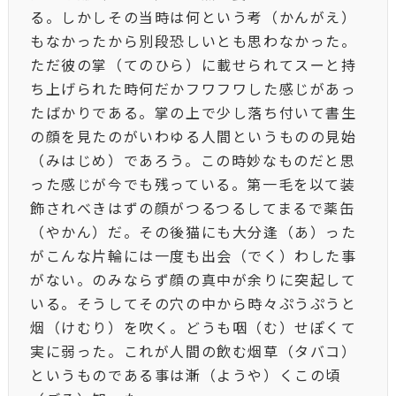
る。しかしその当時は何という考（かんがえ）
もなかったから別段恐しいとも思わなかった。
ただ彼の掌（てのひら）に載せられてスーと持
ち上げられた時何だかフワフワした感じがあっ
たばかりである。掌の上で少し落ち付いて書生
の顔を見たのがいわゆる人間というものの見始
（みはじめ）であろう。この時妙なものだと思
った感じが今でも残っている。第一毛を以て装
飾されべきはずの顔がつるつるしてまるで薬缶
（やかん）だ。その後猫にも大分逢（あ）った
がこんな片輪には一度も出会（でく）わした事
がない。のみならず顔の真中が余りに突起して
いる。そうしてその穴の中から時々ぷうぷうと
烟（けむり）を吹く。どうも咽（む）せぽくて
実に弱った。これが人間の飲む烟草（タバコ）
というものである事は漸（ようや）くこの頃