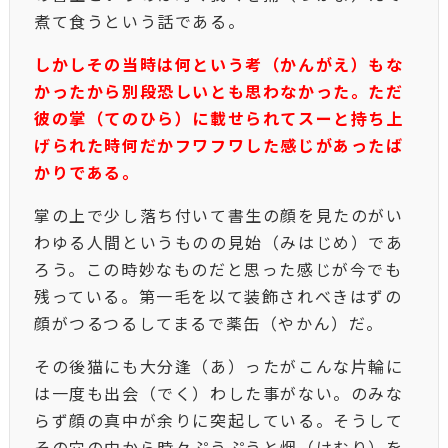
煮て食うという話である。
しかしその当時は何という考（かんがえ）もな
かったから別段恐しいとも思わなかった。ただ
彼の掌（てのひら）に載せられてスーと持ち上
げられた時何だかフワフワした感じがあったば
かりである。
掌の上で少し落ち付いて書生の顔を見たのがい
わゆる人間というものの見始（みはじめ）であ
ろう。この時妙なものだと思った感じが今でも
残っている。第一毛を以て装飾されべきはずの
顔がつるつるしてまるで薬缶（やかん）だ。
その後猫にも大分逢（あ）ったがこんな片輪に
は一度も出会（でく）わした事がない。のみな
らず顔の真中が余りに突起している。そうして
その穴の中から時々ぷうぷうと烟（けむり）を